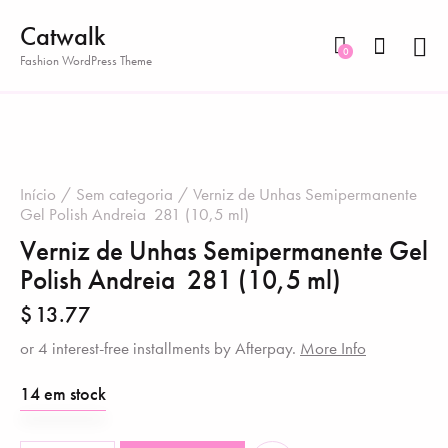
Catwalk
0
Fashion WordPress Theme
Início
Sem categoria
Verniz de Unhas Semipermanente
Gel Polish Andreia ‎ 281 (10,5 ml)
Verniz de Unhas Semipermanente Gel
Polish Andreia ‎ 281 (10,5 ml)
$
13.77
or 4 interest-free installments by Afterpay.
More Info
14 em stock