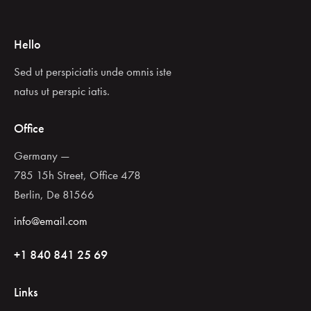
Hello
Sed ut perspiciatis unde omnis iste
natus ut perspic iatis.
Office
Germany —
785 15h Street, Office 478
Berlin, De 81566
info@email.com
+1 840 841 25 69
Links