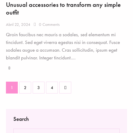
Unusual accessories to transform any simple
outfit
Abril 22, 2024
0
Comments
Qroin faucibus nec mauris a sodales, sed elementum mi
tincidunt. Sed eget viverra egestas nisi in consequat. Fusce
sodales augue a accumsan. Cras sollicitudin, ipsum eget
blandit pulvinar. Integer tincidunt.…
1
2
>
3
4
Search