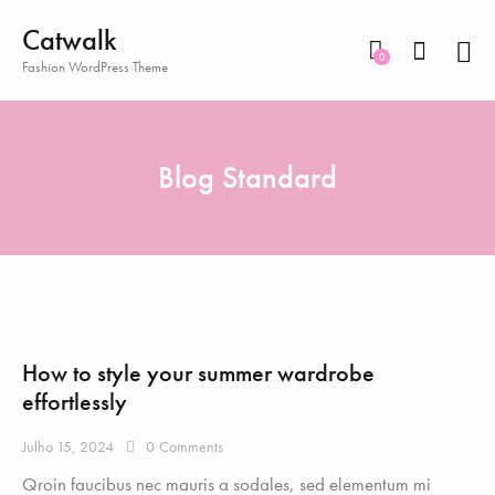
Catwalk
0
Fashion WordPress Theme
Blog Standard
How to style your summer wardrobe
effortlessly
Julho 15, 2024
0
Comments
Qroin faucibus nec mauris a sodales, sed elementum mi