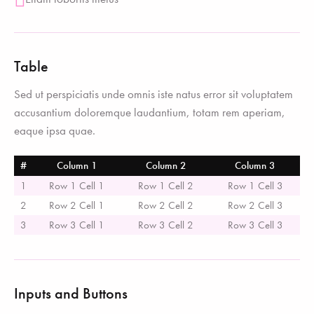
Table
Sed ut perspiciatis unde omnis iste natus error sit voluptatem
accusantium doloremque laudantium, totam rem aperiam,
eaque ipsa quae.
#
Column 1
Column 2
Column 3
1
Row 1 Cell 1
Row 1 Cell 2
Row 1 Cell 3
2
Row 2 Cell 1
Row 2 Cell 2
Row 2 Cell 3
3
Row 3 Cell 1
Row 3 Cell 2
Row 3 Cell 3
Inputs and Buttons