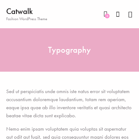
Catwalk
0
Fashion WordPress Theme
Typography
Sed ut perspiciatis unde omnis iste natus error sit voluptatem
accusantium doloremque laudantium, totam rem aperiam,
eaque ipsa quae ab illo inventore veritatis et quasi architecto
beatae vitae dicta sunt explicabo.
Nemo enim ipsam voluptatem quia voluptas sit aspernatur
aut odit aut fugit, sed quia consequuntur magni dolores eos