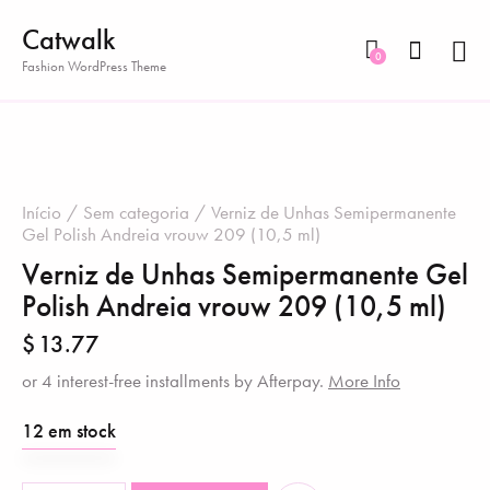
Catwalk
0
Fashion WordPress Theme
Início
Sem categoria
Verniz de Unhas Semipermanente
Gel Polish Andreia vrouw 209 (10,5 ml)
Verniz de Unhas Semipermanente Gel
Polish Andreia vrouw 209 (10,5 ml)
$
13.77
or 4 interest-free installments by Afterpay.
More Info
12 em stock