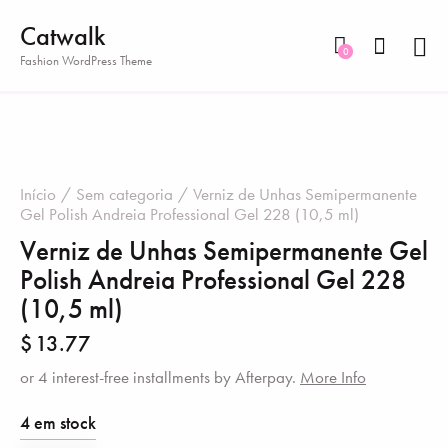
Catwalk
0
Fashion WordPress Theme
Início
Sem categoria
Verniz de Unhas Semipermanente
Gel Polish Andreia Professional Gel 228 (10,5 ml)
Verniz de Unhas Semipermanente Gel
Polish Andreia Professional Gel 228
(10,5 ml)
$
13.77
or 4 interest-free installments by Afterpay.
More Info
4 em stock