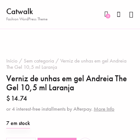
Catwalk
0
Fashion WordPress Theme
Início
Sem categoria
Verniz de unhas em gel Andreia
The Gel 10,5 ml Laranja
Verniz de unhas em gel Andreia The
Gel 10,5 ml Laranja
$
14.74
or 4 interest-free installments by Afterpay.
More Info
7 em stock