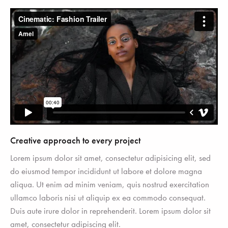
Creative approach to every project
Lorem ipsum dolor sit amet, consectetur adipisicing elit, sed
do eiusmod tempor incididunt ut labore et dolore magna
aliqua. Ut enim ad minim veniam, quis nostrud exercitation
ullamco laboris nisi ut aliquip ex ea commodo consequat.
Duis aute irure dolor in reprehenderit. Lorem ipsum dolor sit
amet, consectetur adipiscing elit.