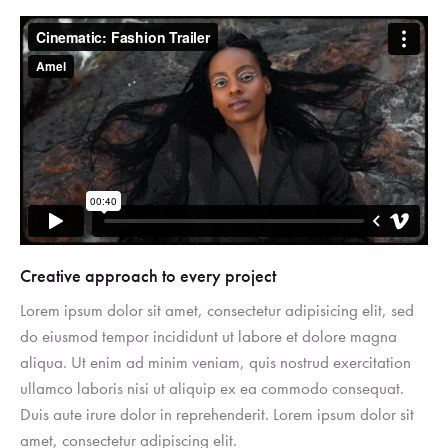
Creative approach to every project
Lorem ipsum dolor sit amet, consectetur adipisicing elit, sed
do eiusmod tempor incididunt ut labore et dolore magna
aliqua. Ut enim ad minim veniam, quis nostrud exercitation
ullamco laboris nisi ut aliquip ex ea commodo consequat.
Duis aute irure dolor in reprehenderit. Lorem ipsum dolor sit
amet, consectetur adipiscing elit.