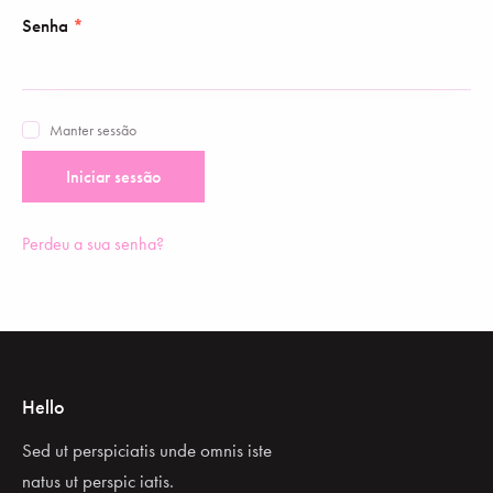
Senha
*
Manter sessão
Iniciar sessão
Perdeu a sua senha?
Hello
Sed ut perspiciatis unde omnis iste
natus ut perspic iatis.